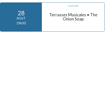
CULTURE
28
Terrasses Musicales • The
Onion Soap
AOûT
19h30