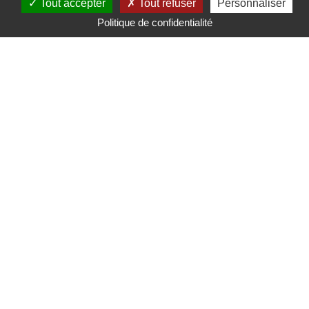
Tout accepter
Tout refuser
Personnaliser
Politique de confidentialité
Mairie de Saint-Nicolas d'Aliermont
Pl. de la Libération,
76510 Saint-Nicolas-d'Aliermont
Tél. : 02 35 85 80 11
Mentions légales
Gérer mes préférences de cookies