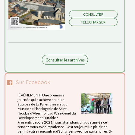
CONSULTER
TÉLÉCHARGER
Consulter les archives
Sur Facebook
[ÉVÉNEMENT] Une première
[CULTURE] Le
journée qui s’achève pour les
sont de retour
équipes de La Parenthèse et du
Découvrez dès
Musée de l'horlogerie de Saint-
soirée et pré
Nicolas d'Aliermont au Week-end du
📅 Vendredi 3 
Développement Durable !
MVD Modern V
Présents depuis 2021, nous attendons chaque année ce
vous embarque
rendez-vous avec impatience. C’est toujours un plaisir de
60 avec leurs
venir à votre rencontre, d’échanger avec nos partenaires 🤝
une ambiance 