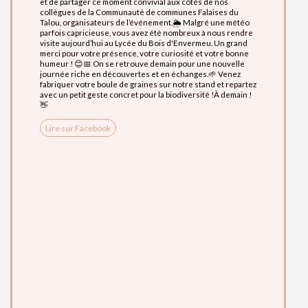
et de partager ce moment convivial aux côtés de nos
belles tenues
collègues de la Communauté de communes Falaises du
vivement appré
Talou, organisateurs de l’événement.🌦️ Malgré une météo
retour dans le
parfois capricieuse, vous avez été nombreux à nous rendre
Sekhmed Road 
visite aujourd’hui au Lycée du Bois d'Envermeu. Un grand
€✨ Maquillage 
merci pour votre présence, votre curiosité et votre bonne
20 €🛍️ Vente 
humeur ! 😊📅 On se retrouve demain pour une nouvelle
broches, colli
journée riche en découvertes et en échanges.🌱 Venez
accessoires p
fabriquer votre boule de graines sur notre stand et repartez
l'entracte !🍕
avec un petit geste concret pour la biodiversité !À demain !
Le Réveil Go
👋
Kebab• Associ
Glacier, grani
gourmandisesS
Lire sur Facebook
et leurs terra
Informations p
entièrement p
l'enceinte de
Vélos tolérés 
Stationnement 
l'Égliseℹ️ Poin
première soiré
musique et de l
l'esprit des a
lancer ensemb
Musicales !#
#ConcertGratu
Lire sur Fa