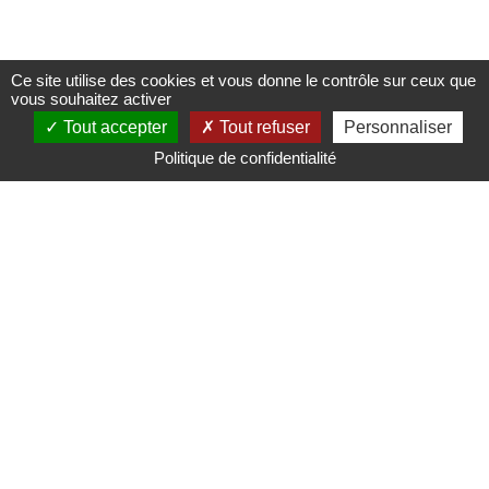
Ce site utilise des cookies et vous donne le contrôle sur ceux que
vous souhaitez activer
Tout accepter
Tout refuser
Personnaliser
Politique de confidentialité
Mairie de Saint-Nicolas d'Aliermont
Pl. de la Libération,
76510 Saint-Nicolas-d'Aliermont
Tél. : 02 35 85 80 11