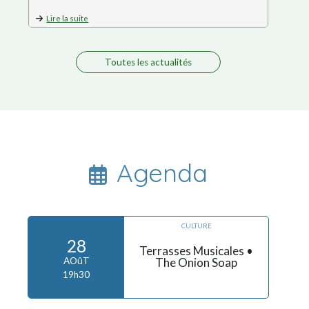
Lire la suite
Lire l
Toutes les actualités
Les Ter
Nicola
Cet été,
Terrasse
Agenda
CULTURE
28
Terrasses Musicales •
The Onion Soap
AOûT
19h30