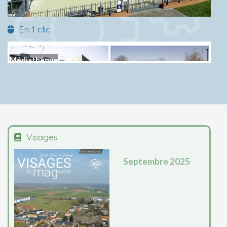
En 1 clic
Musée de l'horlogerie
Ecole de musique
Médiathèque
Parc Bayard
Visages
Septembre 2025