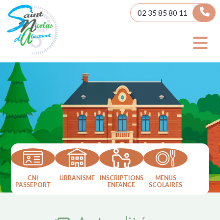
Panneau de gestion des cookies
02 35 85 80 11
CNI
URBANISME
INSCRIPTIONS
MENUS
PASSEPORT
ENFANCE
SCOLAIRES