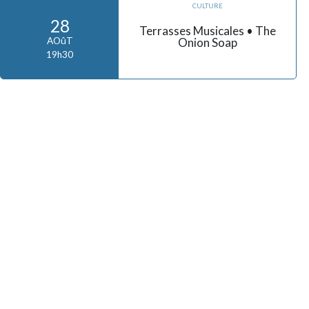
CULTURE
28
Terrasses Musicales • The
Onion Soap
AOûT
19h30