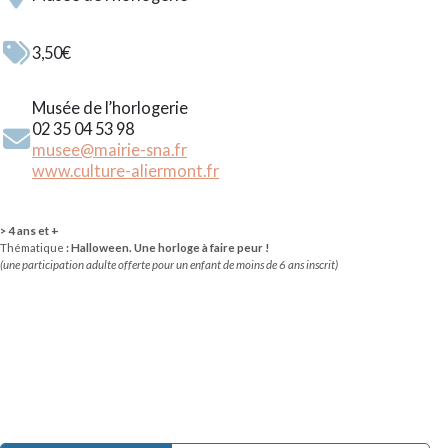
3,50€
Musée de l’horlogerie
02 35 04 53 98
musee@mairie-sna.fr
www.culture-aliermont.fr
> 4 ans et +
Thématique
: Halloween. Une horloge à faire peur !
(une participation adulte offerte pour un enfant de moins de 6 ans inscrit)