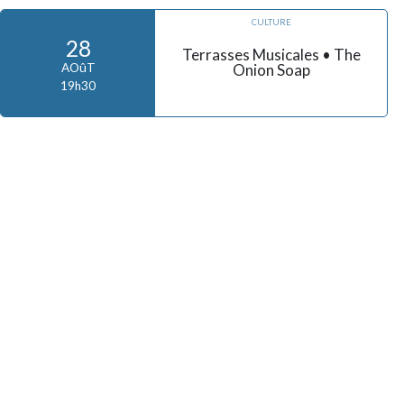
CULTURE
28
Terrasses Musicales • The
Onion Soap
AOûT
19h30