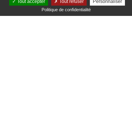
Tout accepter
Tout refuser
Personnaliser
Politique de confidentialité
Mairie de Saint-Nicolas d'Aliermont
Pl. de la Libération,
76510 Saint-Nicolas-d'Aliermont
Tél. : 02 35 85 80 11
Mentions légales
Gérer mes préférences de cookies