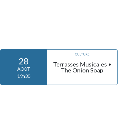
CULTURE
28
Terrasses Musicales •
AOûT
The Onion Soap
19h30