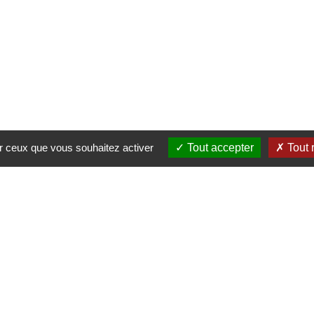
ur ceux que vous souhaitez activer
Tout accepter
Tout 
Mairie de Saint-Nicolas d'Aliermont
Pl. de la Libération,